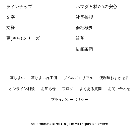
ラインナップ
ハマダ石材7つの安心
文字
社長挨拶
文様
会社概要
更(さら)シリーズ
沿革
店舗案内
墓じまい
墓じまい施工例
プペルメモリアル
便利屋おまかせ君
オンライン相談
お知らせ
ブログ
よくある質問
お問い合わせ
プライバシーポリシー
© hamadasekizai Co., Ltd All Rights Reserved
お問い合わせはフリーダイアル「0120-079-148」